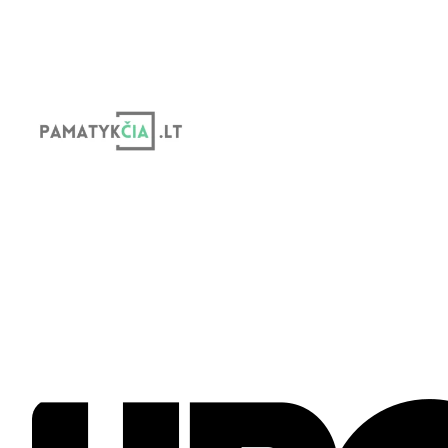
Eiti
prie
turinio