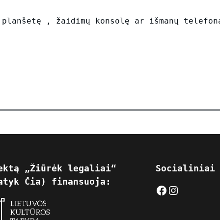
 planšetę , žaidimų konsolę ar išmanų telefon
ektą „Žiūrėk legaliai“
Socialiniai
atyk Čia) finansuoja:
Facebook
Instagram