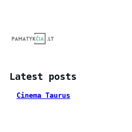
Eiti
prie
turinio
Latest posts
Cinema Taurus