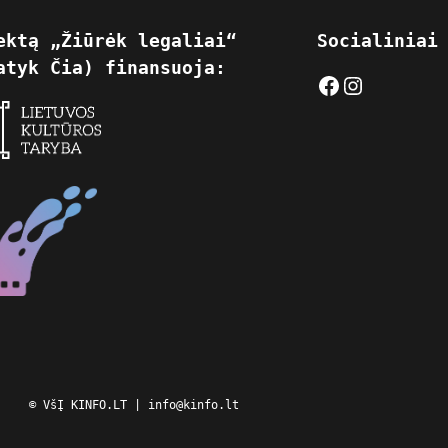
ektą „Žiūrėk legaliai“
Socialiniai
atyk Čia) finansuoja:
Facebook
Instagram
© VšĮ KINFO.LT | info@kinfo.lt